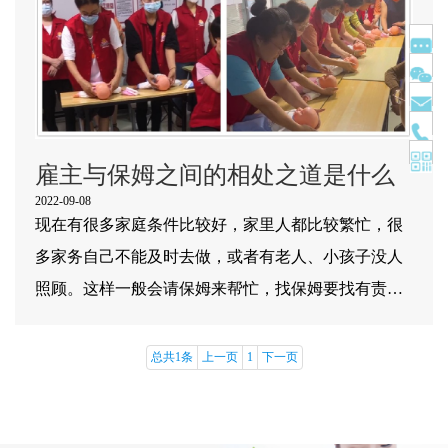
雇主与保姆之间的相处之道是什么
2022-09-08
现在有很多家庭条件比较好，家里人都比较繁忙，很
多家务自己不能及时去做，或者有老人、小孩子没人
照顾。这样一般会请保姆来帮忙，找保姆要找有责任
心，善良的人，这是大多数客户对保姆的基本要求，
家中请了保姆以后，如何跟保姆相处呢？ 跟保姆相处
总共1条
上一页
1
下一页
好的妙招一：尊重 很多保姆阿姨来做保姆其实家里条
件都不是很好的，很多家庭还都把保姆当作过去的丫