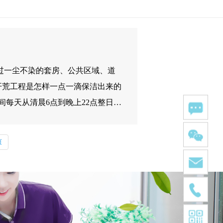
过一尘不染的套房、公共区域、道
开荒工程是怎样一点一滴保洁出来的
间每天从清晨6点到晚上22点整日汗
穿梭于各个楼栋之间,只为保障您入
心。
页