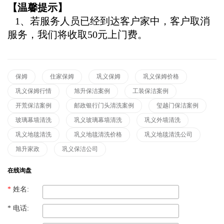
【温馨提示】
1、若服务人员已经到达客户家中，客户取消
服务，我们将收取50元上门费。
保姆
住家保姆
巩义保姆
巩义保姆价格
巩义保姆行情
旭升保洁案例
工装保洁案例
开荒保洁案例
邮政银行门头清洗案例
玺越门保洁案例
玻璃幕墙清洗
巩义玻璃幕墙清洗
巩义外墙清洗
巩义地毯清洗
巩义地毯清洗价格
巩义地毯清洗公司
旭升家政
巩义保洁公司
在线询盘
*
姓名:
*
电话: