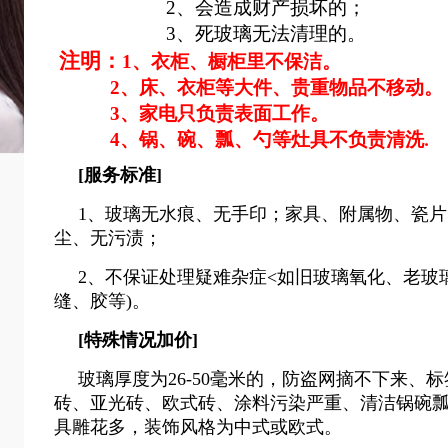
2、
会造成财产损坏的；
3、
死玻璃无法清理的。
注明：
1
、衣柜、橱柜里不保洁。
2、
床、衣柜等大件
、贵重物品
不移动。
3、
家电只负责表面工作。
4、
锅、碗、瓢、勺等灶具不负责清洗
.
[服务标准]
1、玻璃无水痕、无手印；家具、附属物、瓷
尘、无污渍；
2、不保证处理疑难杂症<如旧玻璃氧化、老玻
缝、胶等)。
[特殊情况加价]
玻璃厚度为26-50毫米的，防盗网摘不下来、
砖、亚光砖、欧式砖、涂料污染严重、清洁锅碗
具雕花多，装饰风格为中式或欧式。