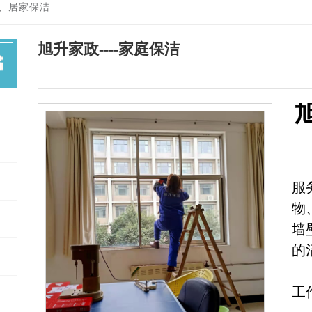
、居家保洁
旭升家政----家庭保洁
服
物
墙
的
工