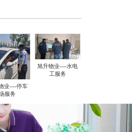
旭升物业----水电
工服务
业----停车
场服务