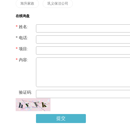
旭升家政
巩义保洁公司
在线询盘
*
姓名:
*
电话:
*
项目:
*
内容:
*
验证码:
提交