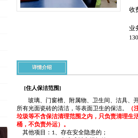
收
业务
13
详情介绍
[住人保洁范围]
玻璃、门窗槽、附属物、卫生间、洁具、
所有光面瓷砖的清洁，等表面卫生的保洁。
（
垃圾等
不
含保
洁清理
范
围
之内
，
只负责清理生
桶，不负责外运）。
其他项目：
、存在安全隐患的；
1